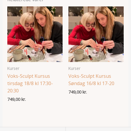
Kurser
Kurser
Voks-Sculpt Kursus
Voks-Sculpt Kursus
tirsdag 18/8 kl 17:30-
Søndag 16/8 kl 17-20
20:30
749,00
kr.
749,00
kr.