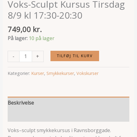
Voks-Sculpt Kursus Tirsdag
8/9 kl 17:30-20:30
749,00
kr.
På lager:
10 på lager
Voks-
-
+
TILFØJ TIL KURV
Sculpt
Kursus
Kategorier:
Kurser
,
Smykkekurser
,
Vokskurser
Tirsdag
8/9
kl
17:30-
Beskrivelse
20:30
Anmeldelser (0)
antal
Voks–sculpt smykkekursus i Ravnsborggade.