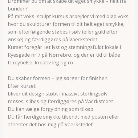
Drømmer du om at skabe dit eget smykke – helt fra
bunden?
På mit voks–sculpt kursus arbejder vi med blød voks,
hvor du skulpturer formen til dit helt eget smykke,
som efterfølgende støbes i sølv (eller guld efter
ønske) og færdiggøres på Vaerkstedet.
Kurset foregår i et lyst og stemningsfuldt lokale i
Ryesgade nr 7 på Nørrebro, og der er tid til både
fordybelse, kreativ leg og ro.
Du skaber formen – jeg sørger for finishen.
Efter kurset:
bliver dit design støbt i massivt sterlingsølv
renses, slibes og færdiggøres på Vaerkstedet
Du kan vælge forgyldning som tilkøb
Du får færdige smykke tilsendt med posten eller
afhenter det hos mig på Vaerkstedet.