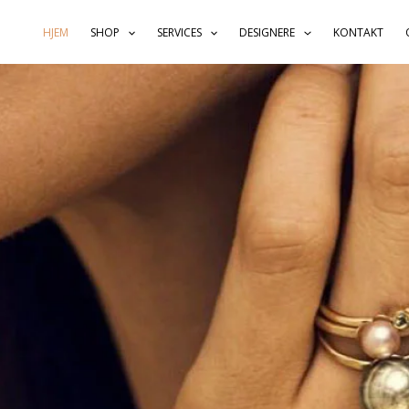
Gå
til
HJEM
SHOP
SERVICES
DESIGNERE
KONTAKT
indholdet