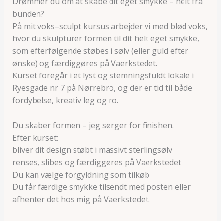
Drømmer du om at skabe dit eget smykke – helt fra
bunden?
På mit voks–sculpt kursus arbejder vi med blød voks,
hvor du skulpturer formen til dit helt eget smykke,
som efterfølgende støbes i sølv (eller guld efter
ønske) og færdiggøres på Vaerkstedet.
Kurset foregår i et lyst og stemningsfuldt lokale i
Ryesgade nr 7 på Nørrebro, og der er tid til både
fordybelse, kreativ leg og ro.
Du skaber formen – jeg sørger for finishen.
Efter kurset:
bliver dit design støbt i massivt sterlingsølv
renses, slibes og færdiggøres på Vaerkstedet
Du kan vælge forgyldning som tilkøb
Du får færdige smykke tilsendt med posten eller
afhenter det hos mig på Vaerkstedet.