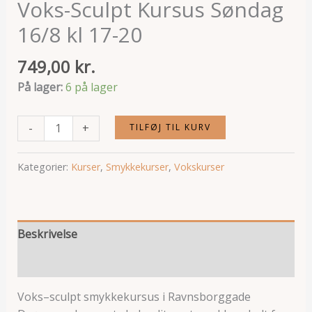
Voks-Sculpt Kursus Søndag
16/8 kl 17-20
749,00
kr.
På lager:
6 på lager
Voks-
-
+
TILFØJ TIL KURV
Sculpt
Kursus
Kategorier:
Kurser
,
Smykkekurser
,
Vokskurser
Søndag
16/8
kl
17-
Beskrivelse
20
Anmeldelser (0)
antal
Voks–sculpt smykkekursus i Ravnsborggade